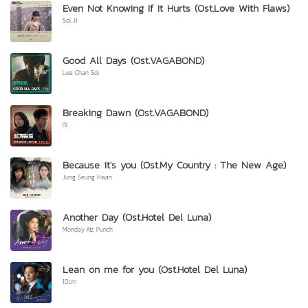
Even Not Knowing If It Hurts (Ost.Love With Flaws)
Sol Ji
Good All Days (Ost.VAGABOND)
Lee Chan Sol
Breaking Dawn (Ost.VAGABOND)
I'll
Because it's you (Ost.My Country : The New Age)
Jung Seung Hwan
Another Day (Ost.Hotel Del Luna)
Monday Kiz, Punch
Lean on me for you (Ost.Hotel Del Luna)
10cm