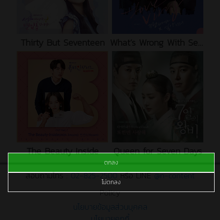
Thirty But Seventeen
What’s Wrong With Secretary Kim
The Beauty Inside
Queen for Seven Days
ตกลง
สอบถามโทร :
02-825-2500
หรือ LINE
@n-content
ไม่ตกลง
Policy
นโยบายข้อมูลส่วนบุคคล
นโยบายคุกกี้