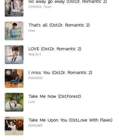
Go away go away (Ost.Dr. Romantic 2)
CHANYEOL, Punch
That's all (Ost.Dr. Romantic 2)
Heize
LOVE (Ost.Dr. Romantic 2)
Yang Da Il
I miss You (Ost.Dr. Romantic 2)
MAMAMOO
Take Me Now (Ost.Forest)
Luna
Take Me Upon You (Ost.Love With Flaws)
DICKPUNKS