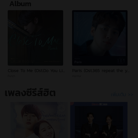
Album
Close To Me (Ost.Do You Like Brahms?)
Paris (Ost.365 repeat the year)
Punch
murmur
I
เพลงซีรีส์ฮิต
เพิ่มเติม >>