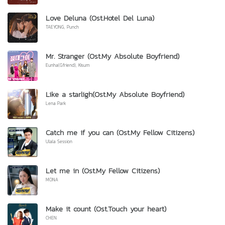
Love Deluna (Ost.Hotel Del Luna)
TAEYONG, Punch
Mr. Stranger (Ost.My Absolute Boyfriend)
Eunha(Gfriend), Kisum
Like a starligh(Ost.My Absolute Boyfriend)
Lena Park
Catch me if you can (Ost.My Fellow Citizens)
Ulala Session
Let me in (Ost.My Fellow Citizens)
MONA
Make it count (Ost.Touch your heart)
CHEN