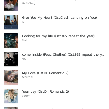
Kim Na Young
Give You My Heart (Ost.Crash Landing on You)
IU
Looking for my life (Ost.365 repeat the year)
Noel
come inside (Feat. Chuther) (Ost.365 repeat the year)
YDG
My Love (Ost.Dr. Romantic 2)
BAEKHYUN
Your day (Ost.Dr. Romantic 2)
Gummy