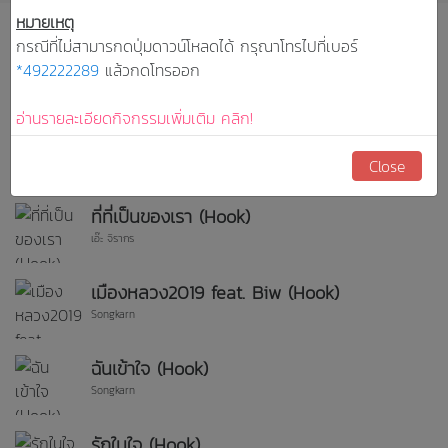
หมายเหตุ
กรณีที่ไม่สามารกดปุ่มดาวน์โหลดได้ กรุณาโทรไปที่เบอร์
Now Playing...
*492222289
แล้วกดโทรออก
Songkarn
อ่านรายละเอียดกิจกรรมเพิ่มเติม คลิก!
วันที่ฉันพบเธอ Feat.ขนมจีน (Hook2)
Ruj Suparuj
Close
ที่ที่เป็นของเรา (Hook)
เอ๊ะ จิรากร
เมืองหลวง2019 feat. Biw (Hook)
Songkarn
ฉันเข้าใจ (Hook)
Songkarn
รักในใจ (Hook)