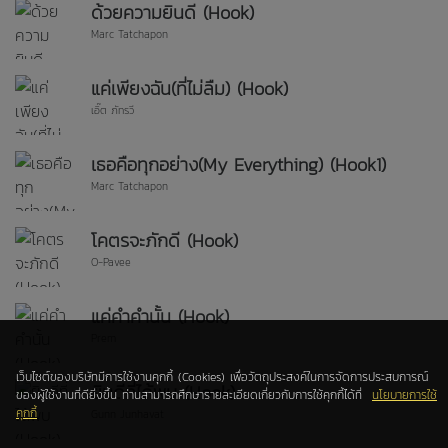
ด้วยความยินดี (Hook)
Marc Tatchapon
แค่เพียงฉัน(ที่ไม่ลืม) (Hook)
เอิ๊ต ภัทรวี
เธอคือทุกอย่าง(My Everything) (Hook1)
Marc Tatchapon
โคตรจะภักดี (Hook)
O-Pavee
แค่คำคำนั้น (Hook)
Prem
เว็บไซต์ของบริษัทมีการใช้งานคุกกี้ (Cookies) เพื่อวัตถุประสงค์ในการจัดการประสบการณ์
ยินดีที่ได้พบ (Hook)
ของผู้ใช้งานที่ดียิ่งขึ้น ท่านสามารถศึกษารายละเอียดเกี่ยวกับการใช้คุกกี้ได้ที่
นโยบายการใช้
คุกกี้
Gunn Junhavat