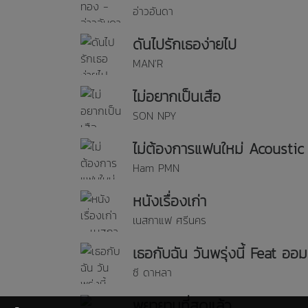
อ่าวอันดา
ดันไปรักเธอง่ายไป
MAN'R
ไม่อยากเป็นเสือ
SON NPY
ไม่ต้องการแฟนใหม่ Acoustic
Ham PMN
หนังเรื่องเก่า
เนสกาแฟ ศรีนคร
เธอกับฉัน วันพรุ่งนี้ Feat ออม
ซี ดาหลา
พยายามที่สุดแล้ว