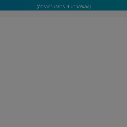
(อัตราค่าบริการ 9 บาท/เพลง)