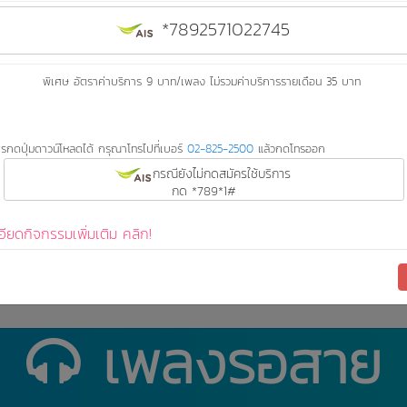
*7892571022745
พิเศษ อัตราค่าบริการ 9 บาท/เพลง ไม่รวมค่าบริการรายเดือน 35 บาท
ารกดปุ่มดาวน์โหลดได้ กรุณาโทรไปที่เบอร์
02-825-2500
แล้วกดโทรออก
กรณียังไม่กดสมัครใช้บริการ
กด *789*1#
อียดกิจกรรมเพิ่มเติม คลิก!
ป่ะล่ะ (PALA)
POKMINDSET
เพลงรอสาย