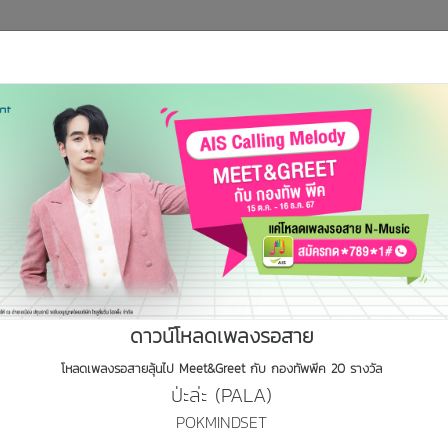
ดาวน์โหลดเพลงรอสาย
โหลดเพลงรอสายลุ้นไป Meet&Greet กับ กองทัพพีค 20 รางวัล
ป่ะล่ะ (PALA)
POKMINDSET