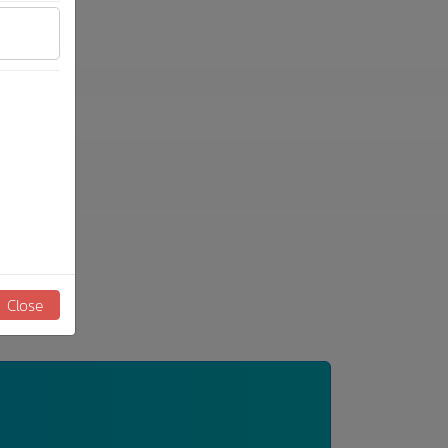
Close